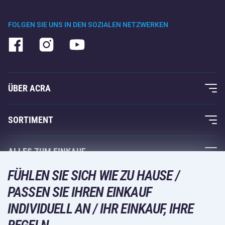
FOLGEN SIE UNS IN DEN SOZIALEN NETZWERKEN
ÜBER ACRA
Über uns
SORTIMENT
Acra-Garantie
Fitness und Krafttraining
ALLES ZUM EINKAUF
Kontakte
Racketsportarten
FÜHLEN SIE SICH WIE ZU HAUSE /
Großhandel
Acra-Garantie
Wintersport
PASSEN SIE IHREN EINKAUF
Einkaufsratgeber
Rückgabe und Reklamationen
INDIVIDUELL AN / IHR EINKAUF, IHRE
Freizeit und Unterhaltung
VERSANDARTEN
Versand und Zahlung
Camping und Wandern