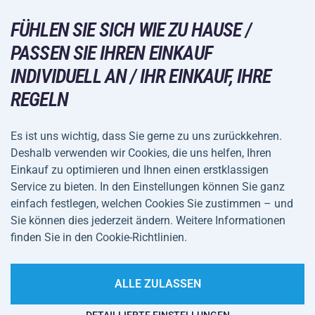
Racketsportarten
Großhandel
Acra-Garantie
FÜHLEN SIE SICH WIE ZU HAUSE /
Wintersport
Einkaufsratgeber
Rückgabe und Reklamationen
PASSEN SIE IHREN EINKAUF
Freizeit und Unterhaltung
VERSANDARTEN
INDIVIDUELL AN / IHR EINKAUF, IHRE
Versand und Zahlung
Camping und Wandern
REGELN
Kampfsportarten
ZAHLUNGSARTEN
Es ist uns wichtig, dass Sie gerne zu uns zurückkehren.
Fahrräder und Roller
Deshalb verwenden wir Cookies, die uns helfen, Ihren
Ballsportarten
Einkauf zu optimieren und Ihnen einen erstklassigen
Service zu bieten. In den Einstellungen können Sie ganz
Wassersport
einfach festlegen, welchen Cookies Sie zustimmen – und
Allgemeine
Datenschutz
Sie können dies jederzeit ändern. Weitere Informationen
Sportbekleidung und Accessoires
Geschäftsbedingungen
finden Sie in den Cookie-Richtlinien.
Cookie-Einstellungen
ALLE ZULASSEN
Auf dieser Website spukt es