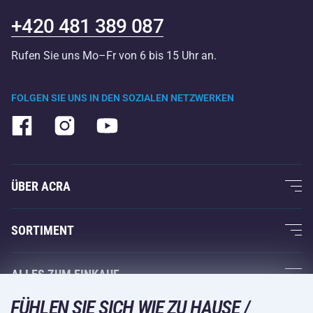
+420 481 389 087
Rufen Sie uns Mo–Fr von 6 bis 15 Uhr an.
FOLGEN SIE UNS IN DEN SOZIALEN NETZWERKEN
ÜBER ACRA
Über uns
SORTIMENT
Acra-Garantie
Fitness und Krafttraining
ALLES ZUM EINKAUF
Kontakte
Racketsportarten
FÜHLEN SIE SICH WIE ZU HAUSE /
Großhandel
Acra-Garantie