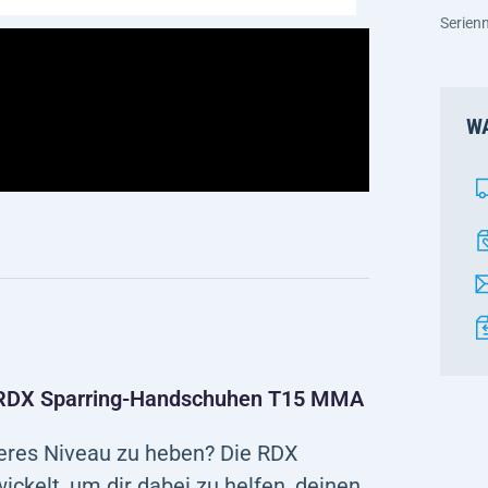
Serie
WA
en RDX Sparring-Handschuhen T15 MMA
öheres Niveau zu heben? Die RDX
kelt, um dir dabei zu helfen, deinen