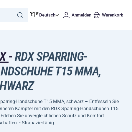
🇩🇪
Deutsch
Anmelden
Warenkorb
DX
-
RDX SPARRING-
NDSCHUHE T15 MMA,
CHWARZ
parring-Handschuhe T15 MMA, schwarz – Entfesseln Sie
 inneren Kämpfer mit den RDX Sparring-Handschuhen T15
Erleben Sie unvergleichlichen Schutz und Komfort.
chaften: • Strapazierfähig…