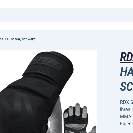
he T15 MMA, schwarz
R
HA
S
RDX S
Ihren
MMA. 
Eigens