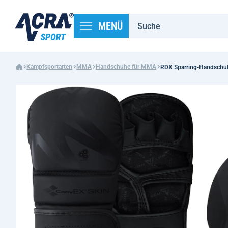
MENÜ
Kampfsportarten
MMA
Handschuhe für MMA
RDX Sparring-Handschu