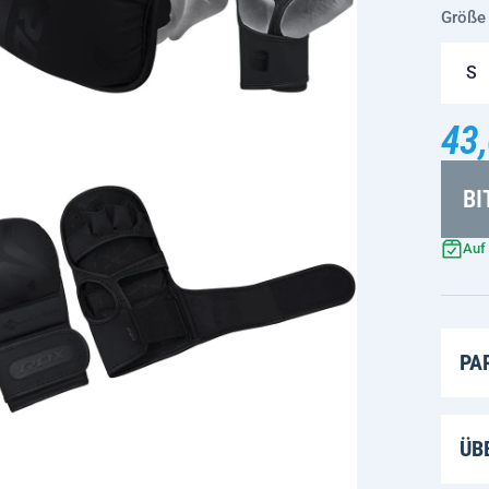
Größe
S
43,
BI
Auf
PA
ÜB