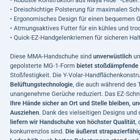
• Robuste Konstruktion aus Maya Hide™-Leder.
• Dreischichtige Polsterung für maximalen Sch
• Ergonomisches Design für einen bequemen Gr
• Atmungsaktives Futter für ein kühles und tr
• Quick-EZ-Handgelenkriemen für sicheren Halt
Diese MMA-Handschuhe sind
unverwüstlich
un
gepolsterte MG-1-Form
bietet stoßdämpfende
Stoßfestigkeit. Die Y-Volar-Handflächenkonstr
Belüftungstechnologie
, die auch während des 
unangenehme Gerüche reduziert. Das EZ-Schn
Ihre Hände sicher an Ort und Stelle bleiben, u
Ausziehen
. Dank des vielseitigen Designs und
liefern wir Handschuhe von höchster Qualität
,
konkurrenzlos sind.
Die äußerst strapazierfäh