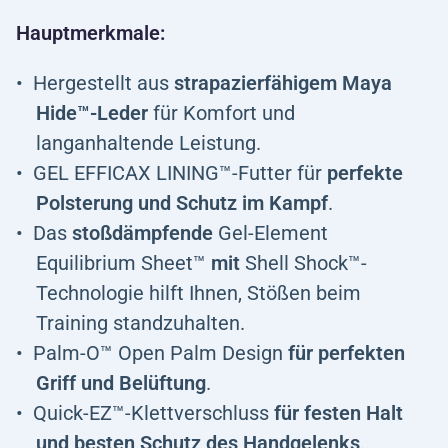
Hauptmerkmale:
Hergestellt aus
strapazierfähigem Maya
Hide™-Leder
für Komfort und
langanhaltende Leistung.
GEL EFFICAX LINING™-Futter für
perfekte
Polsterung und Schutz im Kampf
.
Das
stoßdämpfende
Gel-Element
Equilibrium Sheet™
mit
Shell Shock™-
Technologie hilft Ihnen, Stößen beim
Training standzuhalten.
Palm-O™ Open Palm Design
für perfekten
Griff und Belüftung
.
Quick-EZ™-Klettverschluss
für festen Halt
und besten Schutz des Handgelenks
.