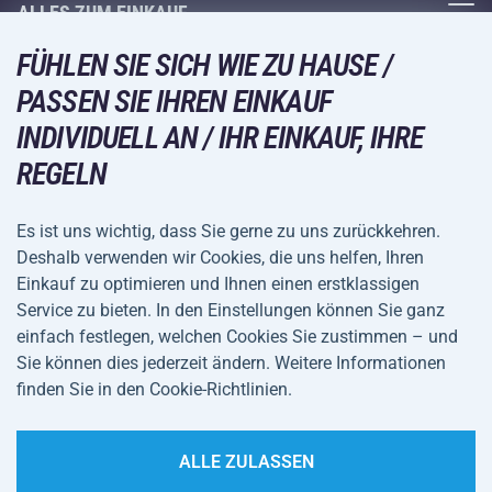
Fitness und Krafttraining
ALLES ZUM EINKAUF
Kontakte
Racketsportarten
FÜHLEN SIE SICH WIE ZU HAUSE /
Großhandel
Acra-Garantie
Wintersport
PASSEN SIE IHREN EINKAUF
Einkaufsratgeber
Rückgabe und Reklamationen
INDIVIDUELL AN / IHR EINKAUF, IHRE
Freizeit und Unterhaltung
VERSANDARTEN
Versand und Zahlung
REGELN
Camping und Wandern
Kampfsportarten
Es ist uns wichtig, dass Sie gerne zu uns zurückkehren.
ZAHLUNGSARTEN
Deshalb verwenden wir Cookies, die uns helfen, Ihren
Fahrräder und Roller
Einkauf zu optimieren und Ihnen einen erstklassigen
Ballsportarten
Service zu bieten. In den Einstellungen können Sie ganz
einfach festlegen, welchen Cookies Sie zustimmen – und
Wassersport
Allgemeine
Datenschutz
Sie können dies jederzeit ändern. Weitere Informationen
Sportbekleidung und Accessoires
Geschäftsbedingungen
finden Sie in den Cookie-Richtlinien.
Cookie-Einstellungen
ALLE ZULASSEN