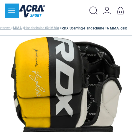
tarten
MMA
Handschuhe für MMA
RDX Sparring-Handschuhe T6 MMA, gelb