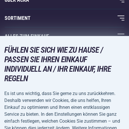
Über uns
SORTIMENT
Acra-Garantie
Fitness und Krafttraining
ALLES ZUM EINKAUF
Kontakte
Racketsportarten
FÜHLEN SIE SICH WIE ZU HAUSE /
Großhandel
Acra-Garantie
Wintersport
PASSEN SIE IHREN EINKAUF
Einkaufsratgeber
Rückgabe und Reklamationen
INDIVIDUELL AN / IHR EINKAUF, IHRE
Freizeit und Unterhaltung
VERSANDARTEN
Versand und Zahlung
REGELN
Camping und Wandern
Kampfsportarten
Es ist uns wichtig, dass Sie gerne zu uns zurückkehren.
ZAHLUNGSARTEN
Deshalb verwenden wir Cookies, die uns helfen, Ihren
Fahrräder und Roller
Einkauf zu optimieren und Ihnen einen erstklassigen
Ballsportarten
Service zu bieten. In den Einstellungen können Sie ganz
einfach festlegen, welchen Cookies Sie zustimmen – und
Wassersport
Allgemeine
Datenschutz
Sie können dies jederzeit ändern. Weitere Informationen