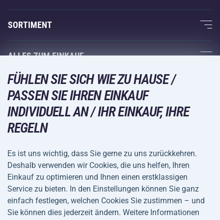
Über uns
SORTIMENT
Acra-Garantie
Fitness und Krafttraining
ALLES ZUM EINKAUF
Kontakte
Racketsportarten
FÜHLEN SIE SICH WIE ZU HAUSE /
Großhandel
Acra-Garantie
Wintersport
PASSEN SIE IHREN EINKAUF
Einkaufsratgeber
Rückgabe und Reklamationen
Freizeit und Unterhaltung
VERSANDARTEN
INDIVIDUELL AN / IHR EINKAUF, IHRE
Versand und Zahlung
REGELN
Camping und Wandern
Kampfsportarten
Es ist uns wichtig, dass Sie gerne zu uns zurückkehren.
ZAHLUNGSARTEN
Deshalb verwenden wir Cookies, die uns helfen, Ihren
Fahrräder und Roller
Einkauf zu optimieren und Ihnen einen erstklassigen
Ballsportarten
Service zu bieten. In den Einstellungen können Sie ganz
einfach festlegen, welchen Cookies Sie zustimmen – und
Wassersport
Allgemeine
Datenschutz
Sie können dies jederzeit ändern. Weitere Informationen