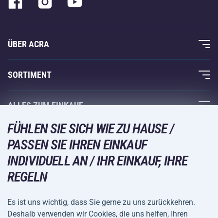
ÜBER ACRA
Über uns
SORTIMENT
Acra-Garantie
Fitness und Krafttraining
ALLES ZUM EINKAUF
Kontakte
Racketsportarten
FÜHLEN SIE SICH WIE ZU HAUSE /
Großhandel
Acra-Garantie
Wintersport
PASSEN SIE IHREN EINKAUF
Einkaufsratgeber
Rückgabe und Reklamationen
INDIVIDUELL AN / IHR EINKAUF, IHRE
Freizeit und Unterhaltung
VERSANDARTEN
Versand und Zahlung
REGELN
Camping und Wandern
Kampfsportarten
Es ist uns wichtig, dass Sie gerne zu uns zurückkehren.
ZAHLUNGSARTEN
Deshalb verwenden wir Cookies, die uns helfen, Ihren
Fahrräder und Roller