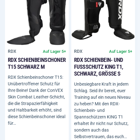
RDX
RDX
Auf Lager 5+
Auf Lager 5+
RDX SCHIENBEINSCHONER
RDX SCHIENBEIN- UND
T15 SCHWARZ M
FUSSSCHUTZ KING T1, S
CHWARZ, GRÖSSE S
RDX Schienbeinschoner T15:
Unübertroffener Schutz für
Unbesiegbare Kraft in jedem
Ihre Beine! Dank der ConVEX
Schlag. Seid ihr bereit, euer
Skin Combat Leather-Schicht,
Training auf ein neues Niveau
die die Strapazierfähigkeit
zu heben? Mit den RDX-
und Haltbarkeit erhöht, sind
Schienbein- und
diese Schienbeinschoner ideal
Spannschützern KING T1
für…
erhaltet ihr nicht nur Schutz,
sondern auch das
Selbstvertrauen, das euch…