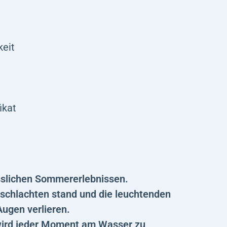
keit
ikat
esslichen Sommererlebnissen.
ndschlachten stand und die leuchtenden
Augen verlieren.
ird jeder Moment am Wasser zu