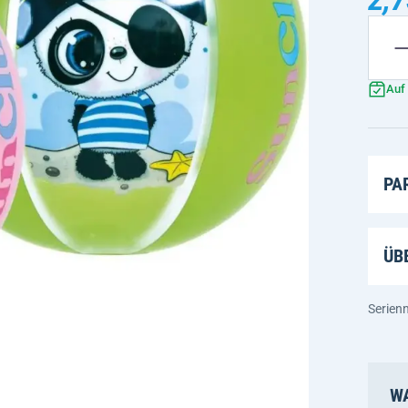
Auf
PA
ÜB
Serien
WA