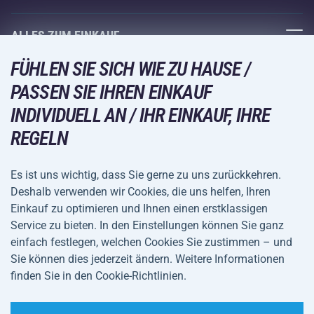
Acra-Garantie
Fitness und Krafttraining
ALLES ZUM EINKAUF
Kontakte
Racketsportarten
FÜHLEN SIE SICH WIE ZU HAUSE /
Großhandel
Acra-Garantie
Wintersport
PASSEN SIE IHREN EINKAUF
Einkaufsratgeber
Rückgabe und Reklamationen
INDIVIDUELL AN / IHR EINKAUF, IHRE
Freizeit und Unterhaltung
VERSANDARTEN
Versand und Zahlung
REGELN
Camping und Wandern
Kampfsportarten
Es ist uns wichtig, dass Sie gerne zu uns zurückkehren.
ZAHLUNGSARTEN
Deshalb verwenden wir Cookies, die uns helfen, Ihren
Fahrräder und Roller
Einkauf zu optimieren und Ihnen einen erstklassigen
Ballsportarten
Service zu bieten. In den Einstellungen können Sie ganz
einfach festlegen, welchen Cookies Sie zustimmen – und
Wassersport
Allgemeine
Datenschutz
Sie können dies jederzeit ändern. Weitere Informationen
Sportbekleidung und Accessoires
Geschäftsbedingungen
finden Sie in den Cookie-Richtlinien.
Cookie-Einstellungen