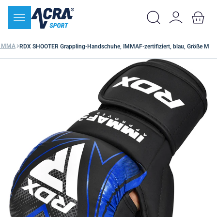
r MMA
RDX SHOOTER Grappling-Handschuhe, IMMAF-zertifiziert, blau, Größe M